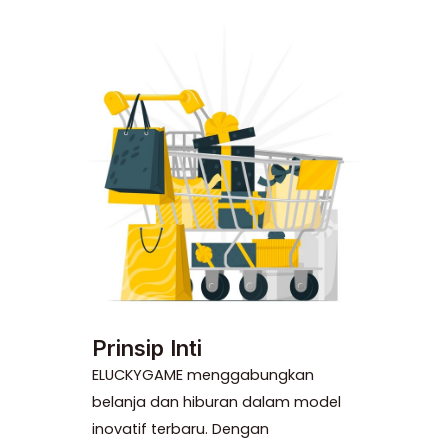
Prinsip Inti
ELUCKYGAME menggabungkan
belanja dan hiburan dalam model
inovatif terbaru. Dengan