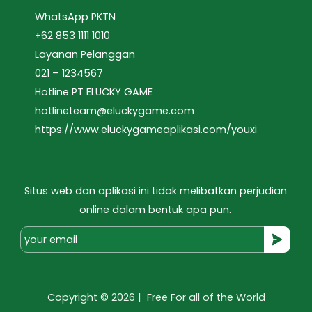
WhatsApp PKTN
+62 853 1111 1010
Layanan Pelanggan
021 – 1234567
Hotline PT ELUCKY GAME
hotlineteam@eluckygame.com
https://www.eluckygameaplikasi.com/youxi
Situs web dan aplikasi ini tidak melibatkan perjudian
online dalam bentuk apa pun.
Copyright © 2026 | Free For all of the World