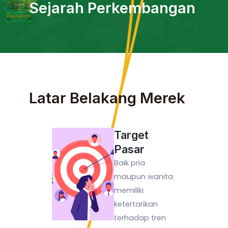
Sejarah Perkembangan
Latar Belakang Merek
Target
Pasar
Baik pria
maupun wanita
memiliki
ketertarikan
terhadap tren