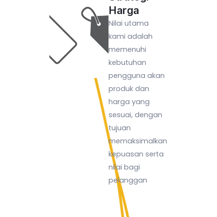
Harga
Nilai utama
kami adalah
memenuhi
kebutuhan
pengguna akan
produk dan
harga yang
sesuai, dengan
tujuan
memaksimalkan
kepuasan serta
nilai bagi
pelanggan