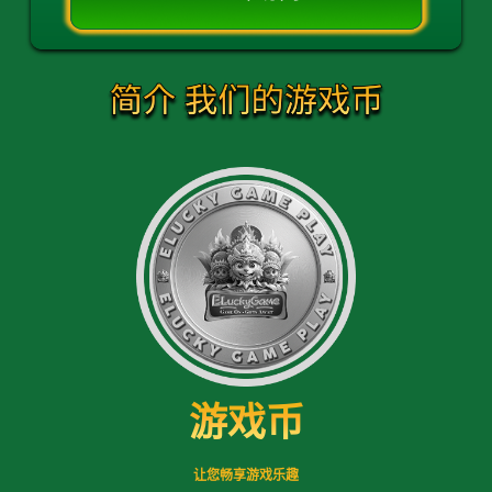
游戏币
让您畅享游戏乐趣