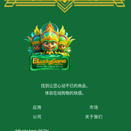
找到让您心动不已的商品，
体验在线购物的快感。
应用
市场
公司
关于我们
WhatsApp PKTN