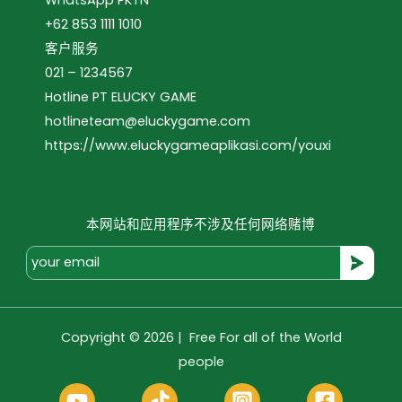
+62 853 1111 1010
客户服务
021 – 1234567
Hotline PT ELUCKY GAME
hotlineteam@eluckygame.com
https://www.eluckygameaplikasi.com/youxi
本网站和应用程序不涉及任何网络赌博
Copyright © 2026 | Free For all of the World
people