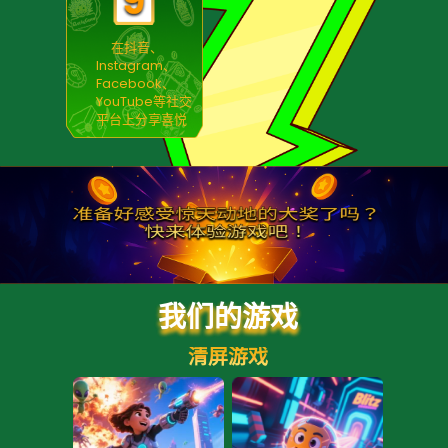
在抖音、
Instagram、
Facebook、
YouTube等社交
平台上分享喜悦
我们的游戏
清屏游戏