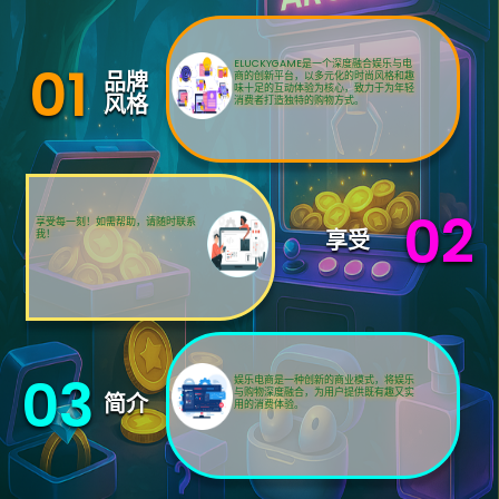
01
ELUCKYGAME是一个深度融合娱乐与电
品牌
商的创新平台，以多元化的时尚风格和趣
味十足的互动体验为核心，致力于为年轻
风格
消费者打造独特的购物方式。
02
享受每一刻！如需帮助，请随时联系
享受
我！
03
娱乐电商是一种创新的商业模式，将娱乐
与购物深度融合，为用户提供既有趣又实
简介
用的消费体验。