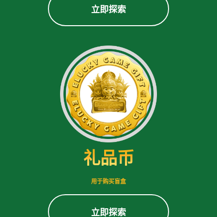
立即探索
礼品币
用于购买盲盒
立即探索